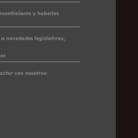
onsentimiento y haberles
a novedades legislativas,
or.
actar con nosotros: