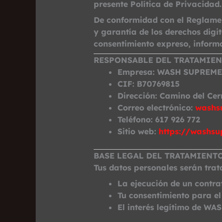
presente Política de Privacidad.
De conformidad con el Reglamen
y garantía de los derechos digi
consentimiento expreso, informa
RESPONSABLE DEL TRATAMIE
Empresa:
WASH SUPREME
CIF:
B70769815
Dirección:
Camino del Cerr
Correo electrónico:
washs
Teléfono:
617 926 772
Sitio web:
https://washsu
BASE LEGAL DEL TRATAMIENT
Tus datos personales serán trat
La ejecución de un contra
Tu consentimiento para el
El interés legítimo de WA