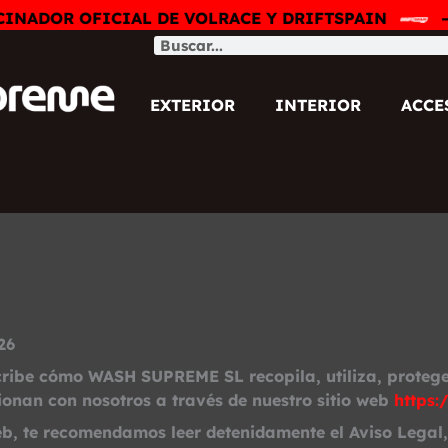
OR OFICIAL DE VOLRACE Y DRIFTSPAIN
—
Buscar
EXTERIOR
INTERIOR
ACCE
26
scribe cómo
WASH SUPREME SL
recopila, utiliza, proteg
ionan con nosotros a través de nuestro sitio web
https
eb, te recomendamos leer detenidamente el Aviso Legal, 