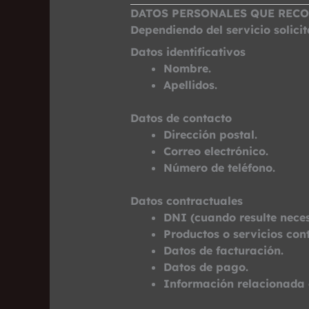
DATOS PERSONALES QUE REC
Dependiendo del servicio solicit
Datos identificativos
Nombre.
Apellidos.
Datos de contacto
Dirección postal.
Correo electrónico.
Número de teléfono.
Datos contractuales
DNI (cuando resulte neces
Productos o servicios con
Datos de facturación.
Datos de pago.
Información relacionada 