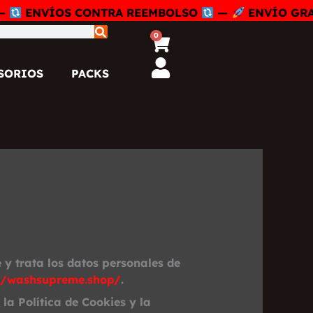
ENVÍOS CONTRA REEMBOLSO
—
ENVÍO GRATIS A
0
Carrito
SORIOS
PACKS
e y trata los datos personales de
://washsupreme.shop/
.
la Política de Cookies y la