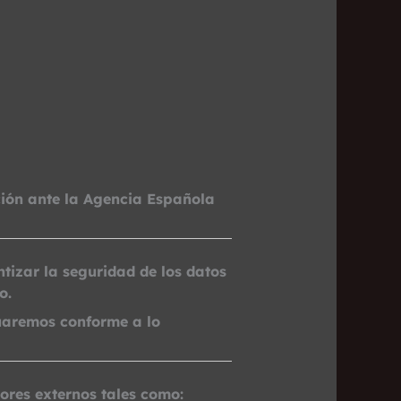
ción ante la Agencia Española
izar la seguridad de los datos
o.
tuaremos conforme a lo
ores externos tales como: