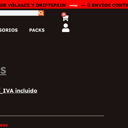
 VOLRACE Y DRIFTSPAIN
— 🔃 ENVÍOS CONTRA R
0
Carrito
SORIOS
PACKS
S
Rango
€
IVA incluido
de
precios:
desde
39,99 €
hasta
seos