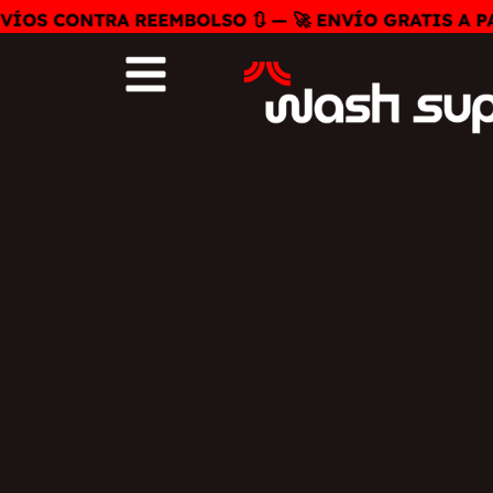
Ir
OS CONTRA REEMBOLSO 🔃 — 🚀 ENVÍO GRATIS A PARTI
al
contenido