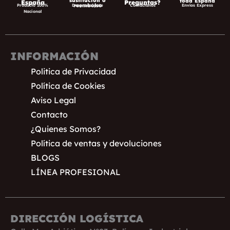
sustitución o
toda España
España
Preguntas?
reembolso
Producto 100%
Despreocúpate
Contáctanos
Envíos Express
Nacional
INFORMACIÓN
Politica de Privacidad
Política de Cookies
Aviso Legal
Contacto
¿Quienes Somos?
Política de ventas y devoluciones
BLOGS
LÍNEA PROFESIONAL
DIRECCIÓN LOGÍSTICA