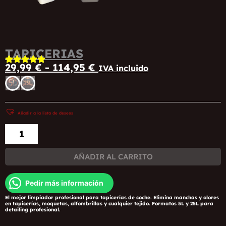
TAPICERIAS
Rango
29,99
€
-
114,95
€
IVA incluido
de
precios:
TAPICERIAS
desde
cantidad
29,99 €
hasta
114,95 €
Añadir a la lista de deseos
AÑADIR AL CARRITO
Pedir más información
El mejor limpiador profesional para tapicerías de coche. Elimina manchas y olores
en tapicerías, moquetas, alfombrillas y cualquier tejido. Formatos 5L y 25L para
detailing profesional.