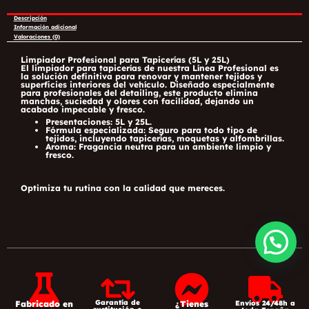
Descripción
Información adicional
Valoraciones (0)
Limpiador Profesional para Tapicerías (5L y 25L)
El limpiador para tapicerías de nuestra
Línea Profesional
es
la solución definitiva para renovar y mantener tejidos y
superficies interiores del vehículo. Diseñado especialmente
para profesionales del detailing, este producto elimina
manchas, suciedad y olores con facilidad, dejando un
acabado impecable y fresco.
Presentaciones
: 5L y 25L.
Fórmula especializada
: Seguro para todo tipo de
tejidos, incluyendo tapicerías, moquetas y alfombrillas.
Aroma
: Fragancia neutra para un ambiente limpio y
fresco.
Optimiza tu rutina con la calidad que mereces.
Garantía de
Fabricado en
¿Tienes
Envíos 24/48h a